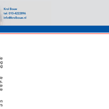
de
ng
ag
de
s.
te
de
en
rs