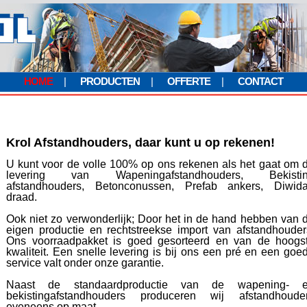
HOME
|
PRODUCTEN
|
OFFERTE
|
CONTACT
Krol Afstandhouders, daar kunt u op rekenen!
U kunt voor de volle 100% op ons rekenen als het gaat om 
levering van Wapeningafstandhouders, Bekisti
afstandhouders, Betonconussen, Prefab ankers, Diwid
draad.
Ook niet zo verwonderlijk; Door het in de hand hebben van 
eigen productie en rechtstreekse import van afstandhouder
Ons voorraadpakket is goed gesorteerd en van de hoogs
kwaliteit. Een snelle levering is bij ons een pré en een goe
service valt onder onze garantie.
Naast de standaardproductie van de wapening- 
bekistingafstandhouders produceren wij afstandhoude
eveneens op maat.